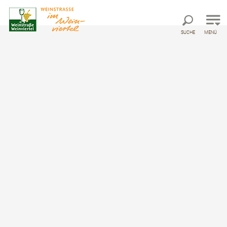
Direkt zur Hauptnavigation
Direkt zur Volltextsuche
Direkt zum Inhalt
SUCHE
MENÜ
Weinviertler Kellergassenkulinarium
20. & 21. August
©