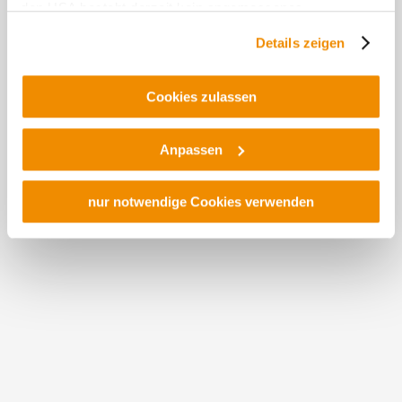
den USA besteht derzeit kein angemessenes
Datenschutzniveau, und es ist nicht ausgeschlossen,
Details zeigen
dass staatliche Sicherheitsbehörden entsprechende
Anordnungen gegenüber den Drittanbietern (Google und
Meta Platforms, Inc.) treffen, um Zugriff zu Daten zu
Cookies zulassen
Kontroll- und Überwachungszwecken zu erhalten.
Dagegen gibt es keine wirksamen Rechtsbehelfe und
Anpassen
Rechtsschutzmöglichkeiten. Zudem werden von den
USA keine geeigneten Garantien für den Schutz
personenbezogener Daten gewährt. Wir leiten nur Ihre IP-
nur notwendige Cookies verwenden
Adresse (in gekürzter Form, sodass keine eindeutige
Zuordnung möglich ist) sowie technische Informationen
wie Browser, Internetanbieter, Endgerät und
Weinerlebnistouren
Bildschirmauflösung an Google bzw. Meta
weiter. Weitere Details betreffend Cookies und einer
möglichen späteren Deaktivierung finden Sie in
unserer
Datenschutzerklärung
.