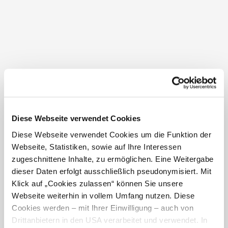
Walk of Wine 2026
Sunset Tasting
Diese Webseite verwendet Cookies
Diese Webseite verwendet Cookies um die Funktion der
Webseite, Statistiken, sowie auf Ihre Interessen
zugeschnittene Inhalte, zu ermöglichen. Eine Weitergabe
dieser Daten erfolgt ausschließlich pseudonymisiert. Mit
Klick auf „Cookies zulassen“ können Sie unsere
Aktuelle Informationen &
Das westliche Weinviertel in
Webseite weiterhin in vollem Umfang nutzen. Diese
Highlights der Weinstraße
der Tasche
Weinviertel West
Cookies werden – mit Ihrer Einwilligung – auch von
Drittanbietern in den USA verarbeitet und verwendet. In