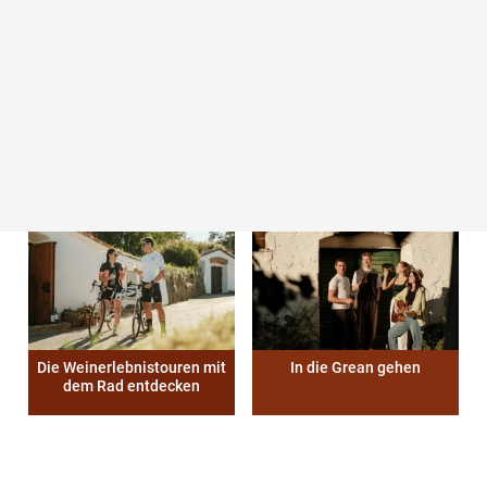
Weinviertler
Kellergassenkulinarium –
wein.gut.schauen
20. & 21. August in
Raschala/Hollabrunn
Die Weinerlebnistouren mit
In die Grean gehen
dem Rad entdecken